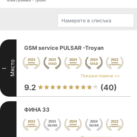
електроника - Троян
GSM service PULSAR -Troyan
Място
I
Покажи повече >>
9.2
(40)
ФИНА 33