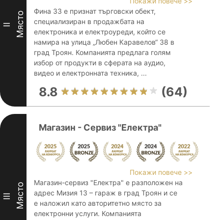
Покажи повече >>
Фина 33 е признат търговски обект,
Място
специализиран в продажбата на
II
електроника и електроуреди, който се
намира на улица „Любен Каравелов“ 38 в
град Троян. Компанията предлага голям
избор от продукти в сферата на аудио,
видео и електронната техника, ...
8.8
(64)
Магазин - Сервиз "Електра"
Покажи повече >>
Магазин-сервиз "Електра" е разположен на
Място
адрес Мизия 13 – гараж в град Троян и се
III
е наложил като авторитетно място за
електронни услуги. Компанията