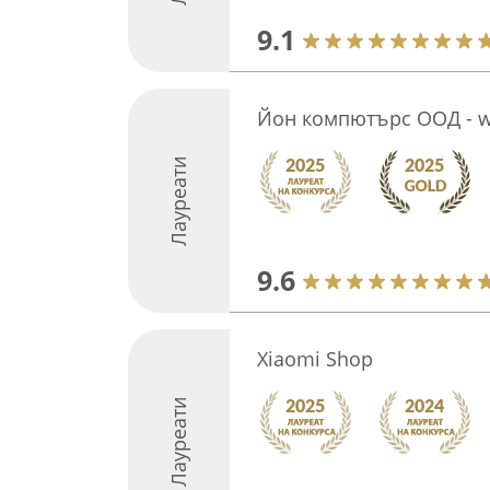
9.1
Йон компютърс ООД - w
Лауреати
9.6
Xiaomi Shop
Лауреати