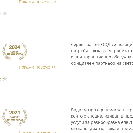
Покажи повече >>
Сервиз за Теб ООД се позици
потребителска електроника, 
извънгаранционно обслужван
официален партньор на свето
Покажи повече >>
Видием-про е реномиран серв
който е специализиран в пр
услуги за разнообразна елек
обхваща диагностика и према
Покажи повече >>