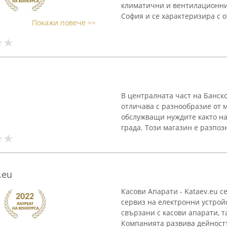
климатични и вентилационни
София и се характеризира с о
Покажи повече >>
В централната част на Банско
отличава с разнообразие от 
обслужващи нуждите както на
града. Този магазин е разпозна
.eu
Касови Апарати - Kataev.eu с
сервиз на електронни устрой
свързани с касови апарати, 
Компанията развива дейността