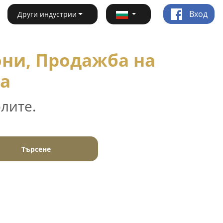
Вход
Други индустрии
ни, Продажба на
ца
лите.
Търсене