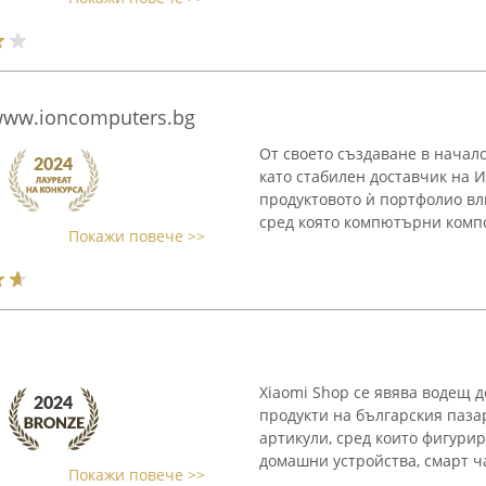
ww.ioncomputers.bg
От своето създаване в начал
като стабилен доставчик на 
продуктовото ѝ портфолио вл
сред която компютърни компо
Покажи повече >>
Xiaomi Shop се явява водещ 
продукти на българския паза
артикули, сред които фигурир
домашни устройства, смарт ча
Покажи повече >>