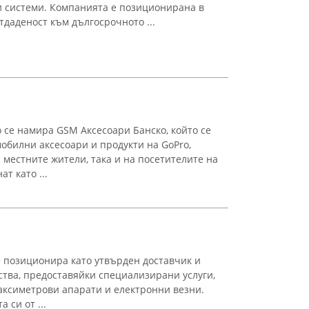
 системи. Компанията е позиционирана в
тдаденост към дългосрочното ...
 се намира GSM Аксесоари Банско, който се
мобилни аксесоари и продукти на GoPro,
 местните жители, така и на посетителите на
т като ...
е позиционира като утвърден доставчик и
ства, предоставяйки специализирани услуги,
таксиметрови апарати и електронни везни.
 си от ...