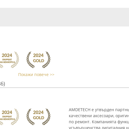
Покажи повече >>
86)
AMDETECH е утвърден партньо
качествени аксесоари, ориги
по ремонт. Компанията функц
усъвършенства дигиталния на