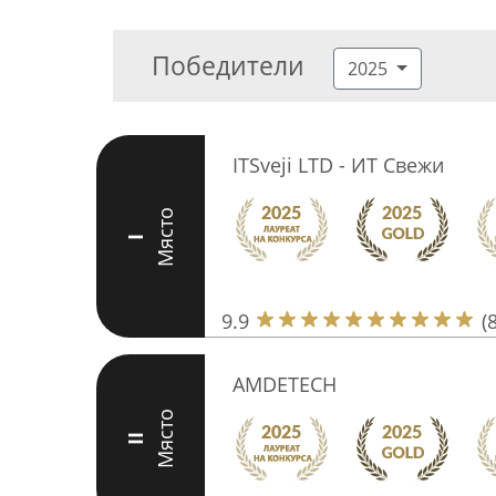
Победители
2025
ITSveji LTD - ИТ Свежи
Място
I
9.9
(
AMDETECH
Място
II