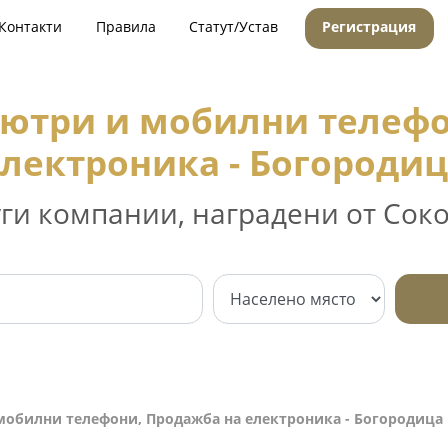
Контакти
Правила
Статут/Устав
Регистрация
пютри и мобилни телефо
лектроника - Богороди
уги компании, наградени от Соко
мобилни телефони, Продажба на електроника - Богородица