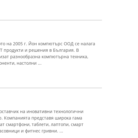
ото на 2005 г. Йон компютърс ООД се налага
ИТ продукти и решения в България. В
изат разнообразна компютърна техника,
ненти, настолни ...
доставчик на иновативни технологични
р. Компанията представя широка гама
ат смартфони, таблети, лаптопи, смарт
совници и фитнес гривни. ...