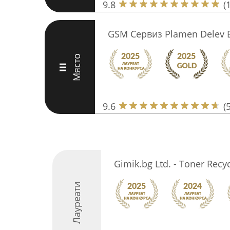
9.8
(
GSM Сервиз Plamen Delev E
Място
III
9.6
(
Gimik.bg Ltd. - Toner Recyc
Лауреати