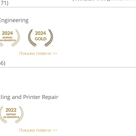
171)
ngineering
Покажи повече >>
56)
ling and Printer Repair
Покажи повече >>