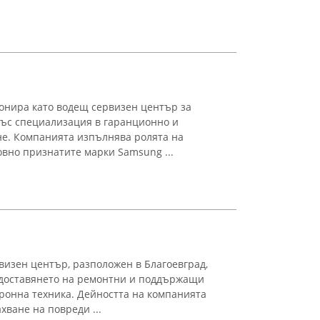
онира като водещ сервизен център за
със специализация в гаранционно и
е. Компанията изпълнява ролята на
вно признатите марки Samsung ...
изен център, разположен в Благоевград,
едоставянето на ремонтни и поддържащи
тронна техника. Дейността на компанията
хване на повреди ...