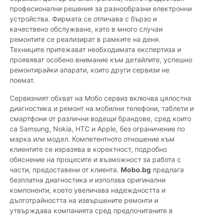
професионални решения за разнообразни електронни
устройства. Фирмата се отличава с бързо и
качествено обслужване, като в много случаи
ремонтите се реализират в рамките на деня.
Техниците притежават необходимата експертиза и
проявяват особено внимание към детайлите, успешно
ремонтирайки апарати, които други сервизи не
поемат.
Сервизният обхват на Мобо сервиз включва цялостна
диагностика и ремонт на мобилни телефони, таблети и
смартфони от различни водещи брандове, сред които
са Samsung, Nokia, HTC и Apple, без ограничение по
марка или модел. Компетентното отношение към
клиентите се изразява в коректност, подробно
обяснение на процесите и възможност за работа с
части, предоставени от клиента.
Mobo.bg
предлага
безплатна диагностика и използва оригинални
компоненти, което увеличава надеждността и
дълготрайността на извършените ремонти и
утвърждава компанията сред предпочитаните в