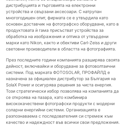
дистрибуцията и търговията на електронни
устройства и свързани аксесоари. С натрупан
многогодишен опит, фирмата се е утвърдила като
основен доставчик на фотографско оборудване, като в
продуктовата ѝ гама присъстват устройства за
обработка на изображения и оптика от утвърдени
марки като Nikon, както и обективи Carl-Zeiss и други
световни производители в областта на фотографията.
През последните години компанията разширява своята
дейност, включвайки и оборудване за фотоволтаични
системи. Под марката ФОТОSOLAR, ПРОФАЙЛД е
назначена за официален дистрибутор за България на
SolaX Power и осигурява решения за чиста енергия.
Този стратегически избор позволява на компанията да
се откроява на пазара, като комбинира
висококачествени фотографски продукти с модерни
соларни енергийни системи. Организацията е
разпознаваема с последователния си стремеж към
качество и надеждност във всички свои предложения.