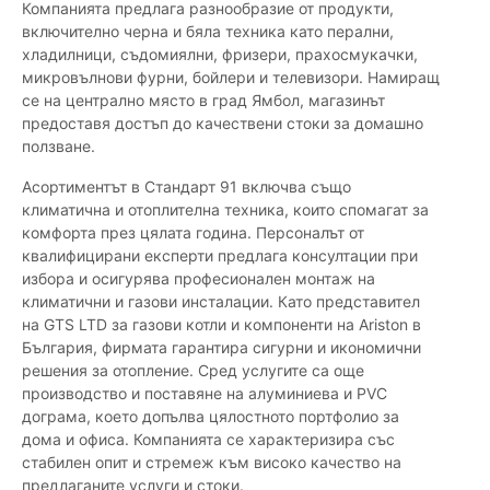
Компанията предлага разнообразие от продукти,
включително черна и бяла техника като перални,
хладилници, съдомиялни, фризери, прахосмукачки,
микровълнови фурни, бойлери и телевизори. Намиращ
се на централно място в град Ямбол, магазинът
предоставя достъп до качествени стоки за домашно
ползване.
Асортиментът в Стандарт 91 включва също
климатична и отоплителна техника, които спомагат за
комфорта през цялата година. Персоналът от
квалифицирани експерти предлага консултации при
избора и осигурява професионален монтаж на
климатични и газови инсталации. Като представител
на GTS LTD за газови котли и компоненти на Ariston в
България, фирмата гарантира сигурни и икономични
решения за отопление. Сред услугите са още
производство и поставяне на алуминиева и PVC
дограма, което допълва цялостното портфолио за
дома и офиса. Компанията се характеризира със
стабилен опит и стремеж към високо качество на
предлаганите услуги и стоки.