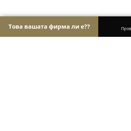
Това вашата фирма ли е??
Пров
Орли Електроника
Сервизи за компютри и мо
София компютърс
8.6
(95)
София, ул. „Плиска“ 46А