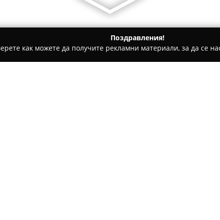
Поздравления!
ерете как можете да получите рекламни материали, за да се нас
билни телефони, Продажба на електроника - София
София 
Относно компанията:
София Компютърс
е добре п
сектор и предоставяща широ
Основната дейност на фирма
на компютърна техника за ча
Покажи повече >>
предлаганите услуги са попр
и принтери, както и обстойна
компоненти.