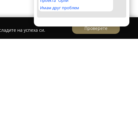
проекта "Орли"
Имам друг проблем
Проверете
ладите на успеха си.
компютърс
озната компания, работеща в електронния
к спектър от компютърни услуги и решения.
та е съсредоточена върху ремонт и поддръжка
стни и корпоративни клиенти. Сред
авка на настолни компютри, лаптопи, монитори
 диагностика, ъпгрейд и смяна на хардуерни