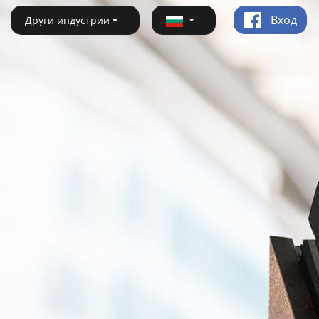
Вход
Други индустрии