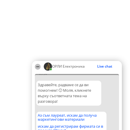
ОРЛИ Електроника
Live chat
09:34
Здравейте, радваме се да ви
помогнем! 🙂 Моля, кликнете
върху съответната тема на
разговора!
Аз съм лауреат, искам да получа
маркетингови материали
искам да регистрирам фирмата си в