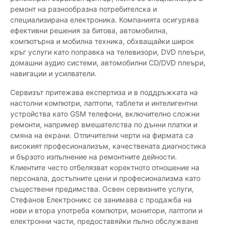
ремонт на разнообразна потребителска и
специализирана електроника. Компанията осигурява
ефективни решения за битова, автомобилна,
компютърна и мобилна техника, обхващайки широк
кръг услуги като поправка на телевизори, DVD плеъри,
домашни аудио системи, автомобилни CD/DVD плеъри,
навигации и усилватели.
Сервизът притежава експертиза и в поддръжката на
настолни компютри, лаптопи, таблети и интелигентни
устройства като GSM телефони, включително сложни
ремонти, например вмешателства по дънни платки и
смяна на екрани. Отличителни черти на фирмата са
високият професионализъм, качествената диагностика
и бързото изпълнение на ремонтните дейности.
Клиентите често отбелязват коректното отношение на
персонала, достъпните цени и професионализма като
съществени предимства. Освен сервизните услуги,
Стефанов Електроникс се занимава с продажба на
нови и втора употреба компютри, монитори, лаптопи и
електронни части, предоставяйки пълно обслужване