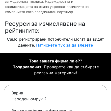
за модерната техника. Надеждността и
квалификацията на екипа укрепват позициите на
компанията като предпочитан партньор.
Ресурси за изчисляване на
рейтингите:
Само регистрирани потребители могат да видят
данните.
Натиснете тук за да влезете
Това вашата фирма ли е?
?
Поздравления!
Проверете как да събирате
рекламни материали!
Варна
Народен юмрук 2
Вижте профила на фирмата на