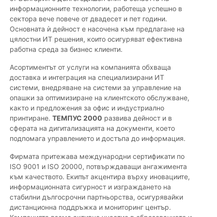
информационните технологии, работеща успешно в
сектора вече повече от двадесет и пет години.
Основната ѝ дейност е насочена към предлагане на
цялостни ИТ решения, които осигуряват ефективна
работна среда за бизнес клиенти.
Асортиментът от услуги на компанията обхваща
доставка и интеграция на специализирани ИТ
системи, внедряване на системи за управление на
опашки за оптимизиране на клиентското обслужване,
както и предложения за офис и индустриално
принтиране.
ТЕМПУС 2000
развива дейност и в
сферата на дигитализацията на документи, което
подпомага управлението и достъпа до информация.
Фирмата притежава международни сертификати по
ISO 9001 и ISO 20000, потвърждаващи ангажимента
към качеството. Екипът акцентира върху иновациите,
информационната сигурност и изграждането на
стабилни дългосрочни партньорства, осигурявайки
дистанционна поддръжка и мониторинг център.