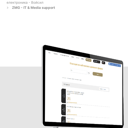
електроника - Войсил
ZMG - IT & Media support