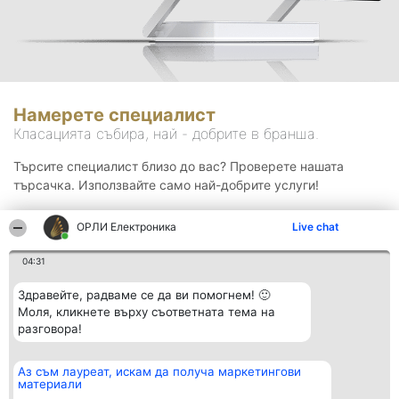
Намерете специалист
Класацията събира, най - добрите в бранша.
Търсите специалист близо до вас? Проверете нашата
търсачка. Използвайте само най-добрите услуги!
ОРЛИ Електроника
Live chat
Търсене
04:31
Здравейте, радваме се да ви помогнем! 🙂
Моля, кликнете върху съответната тема на
разговора!
Аз съм лауреат, искам да получа маркетингови
Организатор на
Класация
Контакти
материали
класиране
Победители
Контакти
Beautiful Company S.R.L.
Списък на