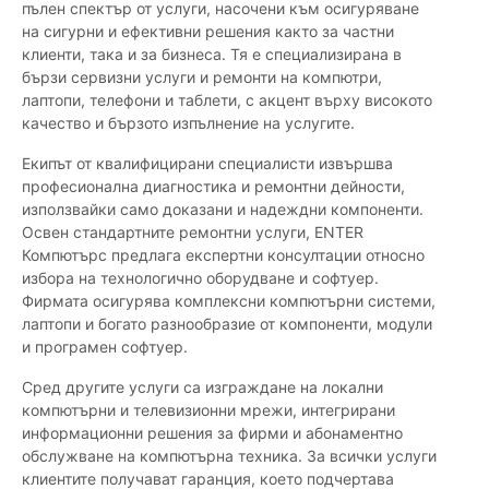
пълен спектър от услуги, насочени към осигуряване
на сигурни и ефективни решения както за частни
клиенти, така и за бизнеса. Тя е специализирана в
бързи сервизни услуги и ремонти на компютри,
лаптопи, телефони и таблети, с акцент върху високото
качество и бързото изпълнение на услугите.
Екипът от квалифицирани специалисти извършва
професионална диагностика и ремонтни дейности,
използвайки само доказани и надеждни компоненти.
Освен стандартните ремонтни услуги, ENTER
Компютърс предлага експертни консултации относно
избора на технологично оборудване и софтуер.
Фирмата осигурява комплексни компютърни системи,
лаптопи и богато разнообразие от компоненти, модули
и програмен софтуер.
Сред другите услуги са изграждане на локални
компютърни и телевизионни мрежи, интегрирани
информационни решения за фирми и абонаментно
обслужване на компютърна техника. За всички услуги
клиентите получават гаранция, което подчертава