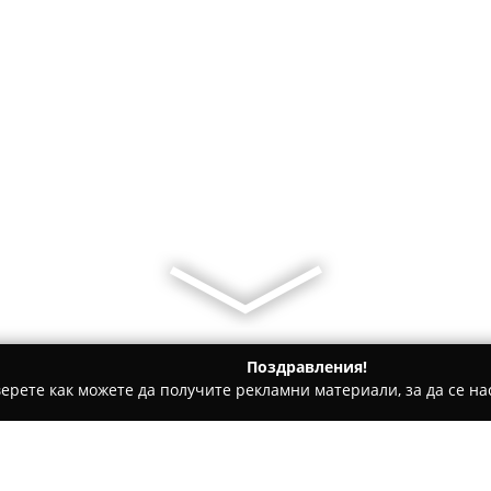
Поздравления!
ерете как можете да получите рекламни материали, за да се нас
билни телефони, Продажба на електроника - София
promoci