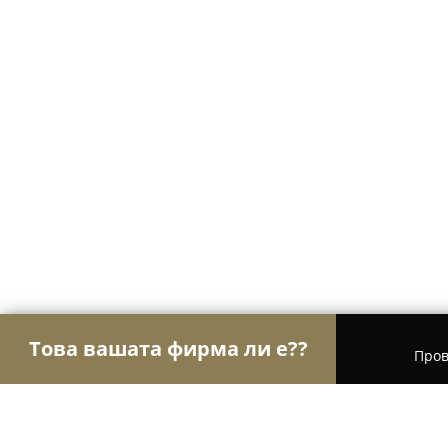
Това вашата фирма ли е??
Пров
Орли Електроника
Сервизи за компютри и мо