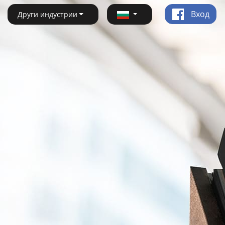
Вход
Други индустрии