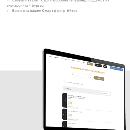
Сервизи за компютри и мобилни телефони, Продажба на
електроника - Бургас
Всичко за вашия Смартфон гр.Айтос