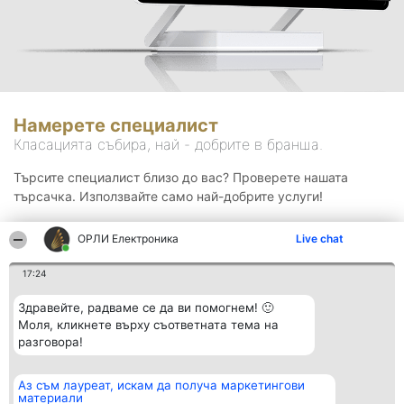
Намерете специалист
Класацията събира, най - добрите в бранша.
Търсите специалист близо до вас? Проверете нашата
търсачка. Използвайте само най-добрите услуги!
ОРЛИ Електроника
Live chat
Търсене
17:24
Здравейте, радваме се да ви помогнем! 🙂
Моля, кликнете върху съответната тема на
разговора!
Аз съм лауреат, искам да получа маркетингови
Организатор на
Класация
Контакти
материали
класиране
Победители
Контакти