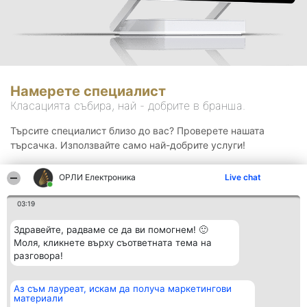
Намерете специалист
Класацията събира, най - добрите в бранша.
Търсите специалист близо до вас? Проверете нашата
търсачка. Използвайте само най-добрите услуги!
ОРЛИ Електроника
Live chat
Търсене
03:19
Здравейте, радваме се да ви помогнем! 🙂
Моля, кликнете върху съответната тема на
разговора!
Аз съм лауреат, искам да получа маркетингови
Организатор на
Класация
Контакти
материали
класиране
Победители
Контакти