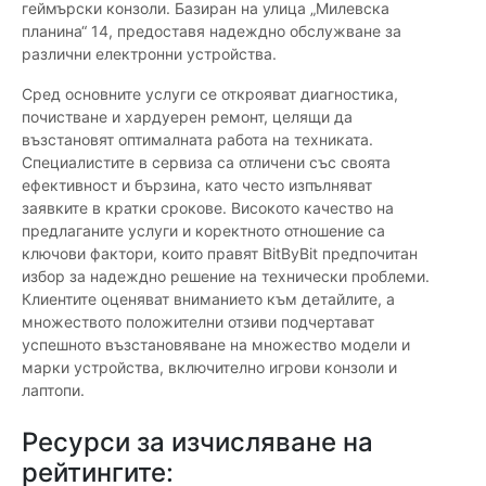
геймърски конзоли. Базиран на улица „Милевска
планина“ 14, предоставя надеждно обслужване за
различни електронни устройства.
Сред основните услуги се открояват диагностика,
почистване и хардуерен ремонт, целящи да
възстановят оптималната работа на техниката.
Специалистите в сервиза са отличени със своята
ефективност и бързина, като често изпълняват
заявките в кратки срокове. Високото качество на
предлаганите услуги и коректното отношение са
ключови фактори, които правят BitByBit предпочитан
избор за надеждно решение на технически проблеми.
Клиентите оценяват вниманието към детайлите, а
множеството положителни отзиви подчертават
успешното възстановяване на множество модели и
марки устройства, включително игрови конзоли и
лаптопи.
Ресурси за изчисляване на
рейтингите: