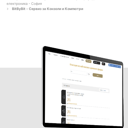
електроника - София
BitByBit - Сервиз за Конзоли и Компютри