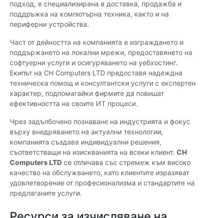
подход, е специализирана в доставка, продажба и
поддръжка на компютърна техника, както и на
периферни устройства.
Част от дейността на компанията е изграждането и
поддържането на локални мрежи, предоставянето на
софтуерни услуги и осигуряването на уебхостинг.
Екипът на CH Computers LTD предоставя надеждна
техническа помощ и консултантски услуги с експертен
характер, подпомагайки фирмите да повишат
ефективността на своите ИТ процеси.
Чрез задълбочено познаване на индустрията и фокус
върху внедряването на актуални технологии,
компанията създава индивидуални решения,
съответстващи на изискванията на всеки клиент.
CH
Computers LTD
се отличава със стремеж към високо
качество на обслужването, като клиентите изразяват
удовлетворение от професионализма и стандартите на
предлаганите услуги.
Ресурси за изчисляване на