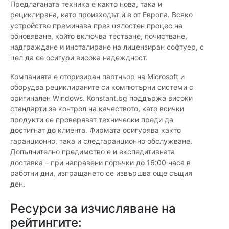
Предлаганата техника е както нова, така и
рециклирана, като произходът ѝ е от Европа. Всяко
устройство преминава през цялостен процес на
обновяване, който включва тестване, почистване,
надграждане и инсталиране на лицензиран софтуер, с
цел да се осигури висока надеждност.
Компанията е оторизиран партньор на Microsoft и
оборудва рециклираните си компютърни системи с
оригинален Windows. Konstant.bg поддържа високи
стандарти за контрол на качеството, като всички
продукти се проверяват технически преди да
достигнат до клиента. Фирмата осигурява както
гаранционно, така и следгаранционно обслужване.
Допълнително предимство е и експедитивната
доставка – при направени поръчки до 16:00 часа в
работни дни, изпращането се извършва още същия
ден.
Ресурси за изчисляване на
рейтингите: