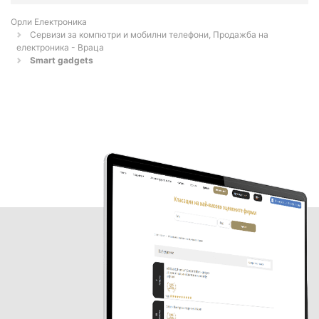
Орли Електроника
Сервизи за компютри и мобилни телефони, Продажба на
електроника - Враца
Smart gadgets