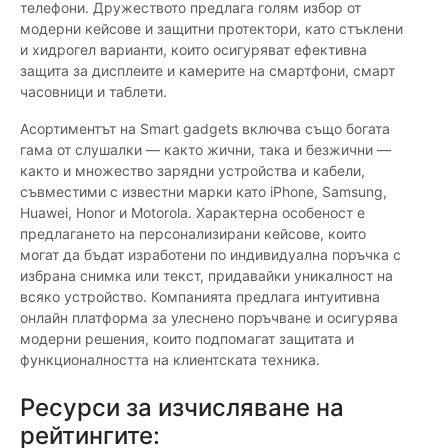
телефони. Дружеството предлага голям избор от
модерни кейсове и защитни протектори, като стъклени
и хидрогел варианти, които осигуряват ефективна
защита за дисплеите и камерите на смартфони, смарт
часовници и таблети.
Асортиментът на Smart gadgets включва също богата
гама от слушалки — както жични, така и безжични —
както и множество зарядни устройства и кабели,
съвместими с известни марки като iPhone, Samsung,
Huawei, Honor и Motorola. Характерна особеност е
предлагането на персонализирани кейсове, които
могат да бъдат изработени по индивидуална поръчка с
избрана снимка или текст, придавайки уникалност на
всяко устройство. Компанията предлага интуитивна
онлайн платформа за улеснено поръчване и осигурява
модерни решения, които подпомагат защитата и
функционалността на клиентската техника.
Ресурси за изчисляване на
рейтингите: