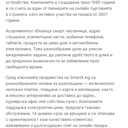
устройства. Компанията е създадена през 1995 година
и се счита за един от пионерите на онлайн търговията
в страната, като активно участва на пазара от 2001
година.
Асортиментът обхваща смарт часовници, аудио
слушалки, компютърни части, мобилни телефони,
таблети, продукти за умен дом и автомобилна
електроника. Това разнообразие цели да улесни
ежедневните задачи, да увеличи удобството в дома и
да предложи възможности за забавление през
свободното време.
Сред ключовите предимства на SmartX.bg са
разнообразните начини за разплащане — включително
наложен платеж, плащане с карта и изплащане, както
и няколко алтернативи за доставка до адрес,
куриерски офис или собствен пункт. Компанията
поддържа конкурентни цени, предлага гъвкаво
обслужване, 14-дневен срок за връщане и се отличава
с ориентираност към качествено клиентско
изживяване и дългогодишен опит на онлайн пазара.