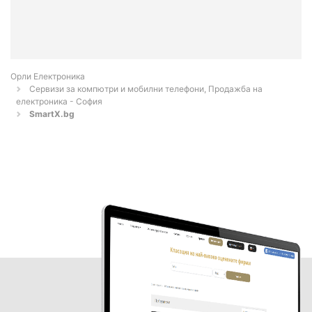
Орли Електроника
Сервизи за компютри и мобилни телефони, Продажба на
електроника - София
SmartX.bg