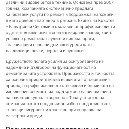
различни видове битова техника. Основана през 2007
година, компанията систематично предлага
качествени услуги по ремонт и поддръжка, наложили
я като доверен партньор в региона. Екипът на Кръстев
– Електронни Системи е съставен от професионалисти
с дългогодишен опит и специализирани знания, които
успешно ремонтират аудио- и видеоапарати,
телевизори и основни домашни уреди като
хладилници, печки, перални и сушилни.
Дружеството полага усилия за осигуряването на
надеждна и дългосрочна функционалност на
ремонтираните устройства. Прецизността и точността
са основни приоритети във всеки етап от сервизния
процес, а професионалното отношение и бързината на
изпълнение спомагат за поддържане на високо ниво
на клиентска удовлетвореност. Това утвърждава
компанията като предпочитан избор сред клиентите,
търсещи сигурност и качество при поправка на
електронни уреди.