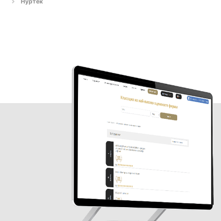
Нуртек