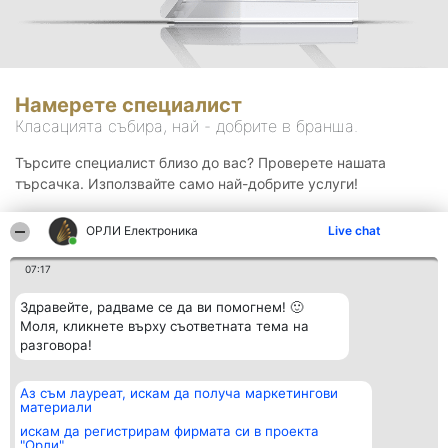
Намерете специалист
Класацията събира, най - добрите в бранша.
Търсите специалист близо до вас? Проверете нашата
търсачка. Използвайте само най-добрите услуги!
ОРЛИ Електроника
Live chat
Търсене
07:17
Здравейте, радваме се да ви помогнем! 🙂
Моля, кликнете върху съответната тема на
разговора!
Аз съм лауреат, искам да получа маркетингови
Организатор на
Класация
Контакти
материали
класиране
Победители
Контакти
Beautiful Company S.R.L.
Списък на
искам да регистрирам фирмата си в проекта
BulevardulAleea Timișul De
всички
"Орли"