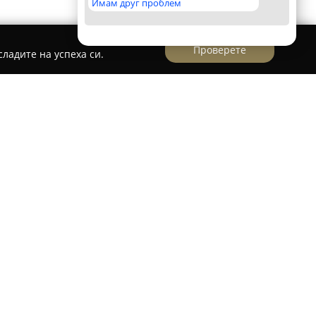
Имам друг проблем
Проверете
ладите на успеха си.
ЛЕКТРОНИКС
кционира
ПВ Електроникс
, позната като водещ
лектронни устройства и електроуреди.
мо с богат асортимент от продукти, но и с
ен сервиз, което я прави предпочитан избор
ложена на улица „Отец Паисий“ 5, фирмата е
които търсят надеждно обслужване или
и за ПВ Електроникс подчертават високото