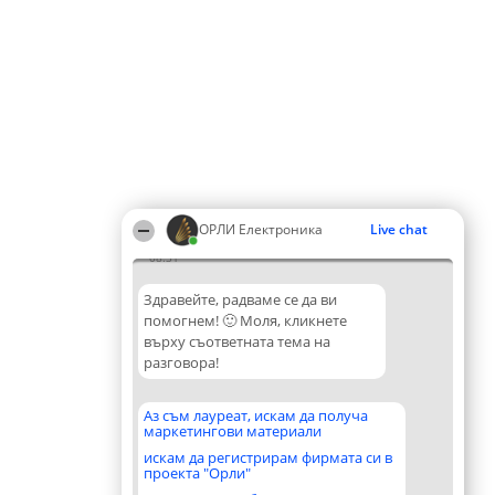
ОРЛИ Електроника
Live chat
08:31
Здравейте, радваме се да ви
помогнем! 🙂 Моля, кликнете
върху съответната тема на
разговора!
Аз съм лауреат, искам да получа
маркетингови материали
искам да регистрирам фирмата си в
проекта "Орли"