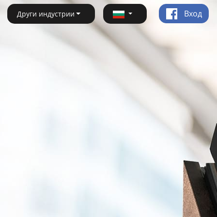
Вход
Други индустрии