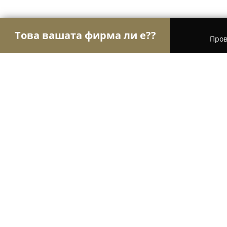
Това вашата фирма ли е??
Пров
Орли Електроника
Сервизи за компютри и мо
ПВ ЕЛЕКТРОНИКС
8.5
(6)
Силистра, ул. „Отец Паисий“ 5
Покажи телефонния номер