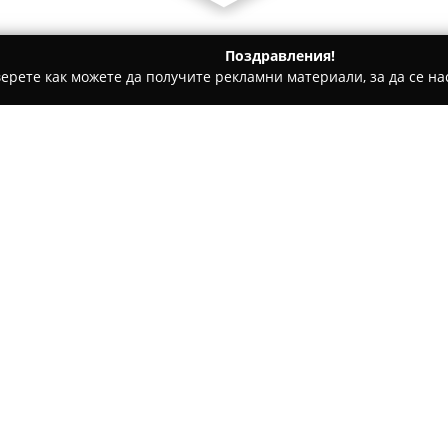
Поздравления!
ерете как можете да получите рекламни материали, за да се нас
билни телефони, Продажба на електроника - Силистра
ПВ Е
Относно компанията:
В центъра на Силистра фун
доставчик на разнообразни е
Компанията се отличава не са
предлагането на професионал
сред местните жители. Разпо
лесна за намиране за тези, 
качествени решения.
Редовните положителни отзив