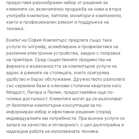
предоставя разнообразен набор от решения за
клиентите си, включително продажба на нови и втора
употреба компютри, лаптопи, монитори и компоненти,
както и професионален ремонт и поддръжка на
техника.
Екипът на София Компютърс предлага също така
услуги по ъпгрейд, асемблиране и профилактика на
различни електронни устройства, заедно с поправка
на принтери. Сред съществените предимства на
фирмата е възможността за компютърни услуги на
адрес в рамките на столицата, което осигурява
удобство и бързо обслужване. Дружеството разполага
със сервизни бази в ключови столични квартали като
Младост, Лагера и Люлин, предоставяйки още по-
голяма достъпност. Клиентите могат да се възползват
от безплатни компютърни консултации за по-
информиран избор и ефективни решения според
индивидуалните им потребности. При всички услуги се
залага на качество и отговорност, с цел дълготрайна и
надеждна работа на използваната техника.