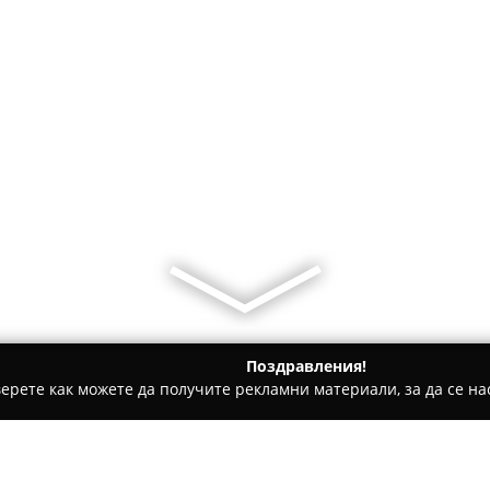
Поздравления!
ерете как можете да получите рекламни материали, за да се нас
билни телефони, Продажба на електроника - София
SmartSt