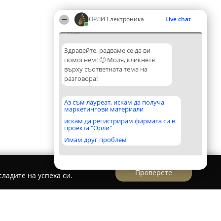
ОРЛИ Електроника
Live chat
11:59
Здравейте, радваме се да ви
помогнем! 🙂 Моля, кликнете
върху съответната тема на
разговора!
Аз съм лауреат, искам да получа
маркетингови материали
искам да регистрирам фирмата си в
проекта "Орли"
Имам друг проблем
Проверете
ладите на успеха си.
ore