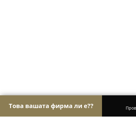
Това вашата фирма ли е??
Пров
Орли Електроника
Сервизи за компютри и мо