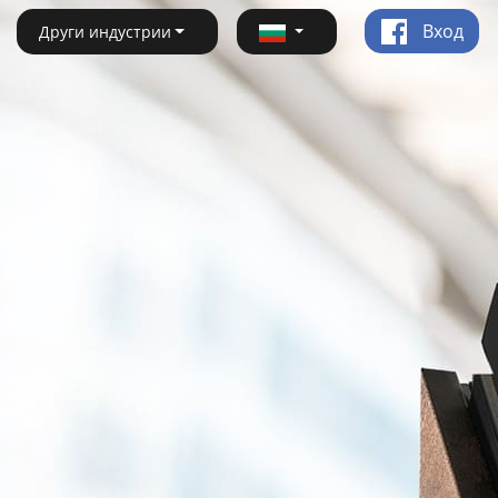
Вход
Други индустрии