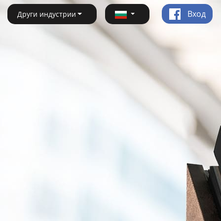
Вход
Други индустрии