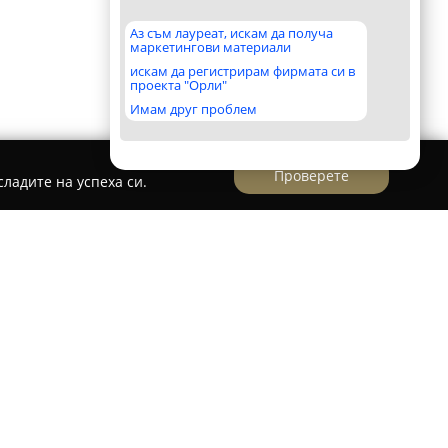
Аз съм лауреат, искам да получа
маркетингови материали
искам да регистрирам фирмата си в
проекта "Орли"
Имам друг проблем
Проверете
ладите на успеха си.
ния, утвърдена в сферата на дистрибуцията,
на висококачествена ИТ техника. Фирмата е
то на както нови, така и реновирани