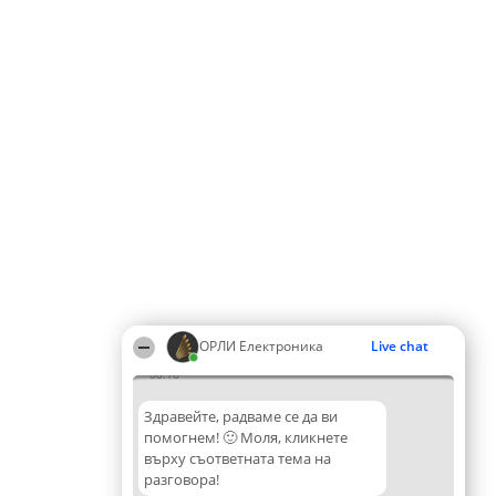
ОРЛИ Електроника
Live chat
08:16
Здравейте, радваме се да ви
помогнем! 🙂 Моля, кликнете
върху съответната тема на
разговора!