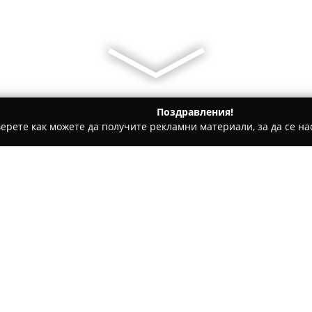
Поздравления!
ерете как можете да получите рекламни материали, за да се нас
билни телефони, Продажба на електроника - София
hop.bg
Относно компанията:
Hop.bg
е дългогодишна компа
доставката и сервизирането 
специализирана в предлагане