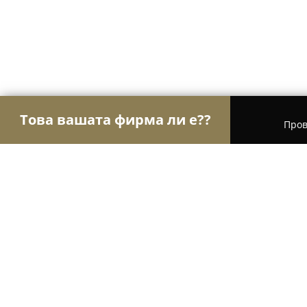
Това вашата фирма ли е??
Пров
Орли Електроника
Сервизи за компютри и мо
hop.bg