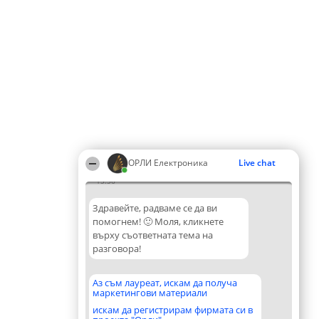
ОРЛИ Електроника
Live chat
15:56
Здравейте, радваме се да ви
помогнем! 🙂 Моля, кликнете
върху съответната тема на
разговора!
Аз съм лауреат, искам да получа
маркетингови материали
искам да регистрирам фирмата си в