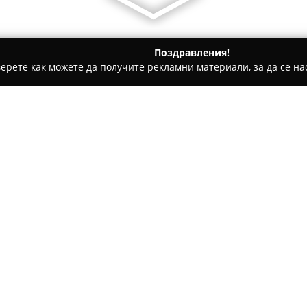
Поздравления!
ерете как можете да получите рекламни материали, за да се нас
билни телефони, Продажба на електроника - Войсил
Галина
трини и стелажи
Относно компанията:
Галина-Димитър 2
ЕООД е в
търговски обекти със седалищ
адрес Кукленско шосе 17, хал
година, притежава над две д
имена в този сектор в Българ
разнообразни хладилни витр
стоки, месо, колбаси, млечни 