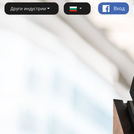
Вход
Други индустрии