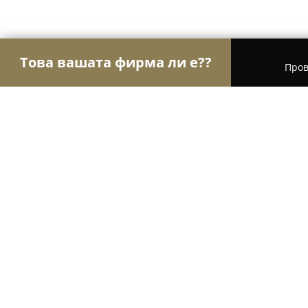
Това вашата фирма ли е??
Пров
Орли Електроника
Сервизи за компютри и мо
Галина-Димитър 2 - хладилни ви
8.5
(6)
Войсил, Кукленско шосе 17