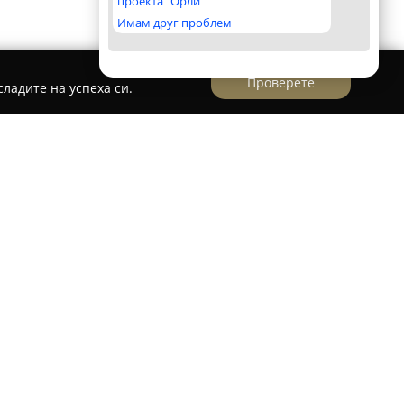
проекта "Орли"
Имам друг проблем
Проверете
ладите на успеха си.
-Димитър 2 - хладилни витрини и стелажи
одещ производител на оборудване за
е в град Пловдив, с производствени бази на
е 11 и 19. Компанията, основана през 1999
есетилетия опит и се нарежда сред основните
ия. В продуктовото ѝ портфолио влизат
ини, подходящи за съхранение на хранителни
продукти и сладкарски изделия, както и топли