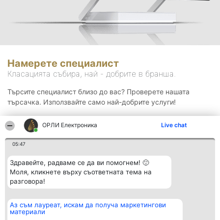
Намерете специалист
Класацията събира, най - добрите в бранша.
Търсите специалист близо до вас? Проверете нашата
търсачка. Използвайте само най-добрите услуги!
ОРЛИ Електроника
Live chat
Търсене
05:47
Здравейте, радваме се да ви помогнем! 🙂
Моля, кликнете върху съответната тема на
разговора!
Аз съм лауреат, искам да получа маркетингови
Организатор на
Класация
Контакти
материали
класиране
Победители
Контакти
Beautiful Company S.R.L.
Списък на