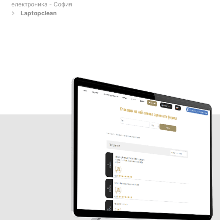
електроника - София
Laptopclean