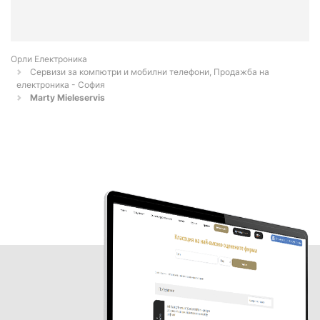
Орли Електроника
Сервизи за компютри и мобилни телефони, Продажба на
електроника - София
Marty Mieleservis