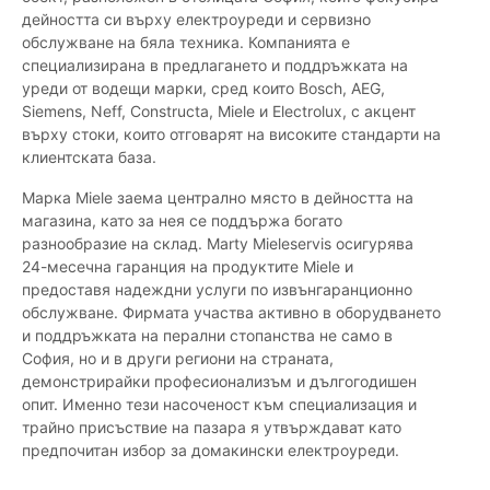
дейността си върху електроуреди и сервизно
обслужване на бяла техника. Компанията е
специализирана в предлагането и поддръжката на
уреди от водещи марки, сред които Bosch, AEG,
Siemens, Neff, Constructa, Miele и Electrolux, с акцент
върху стоки, които отговарят на високите стандарти на
клиентската база.
Марка Miele заема централно място в дейността на
магазина, като за нея се поддържа богато
разнообразие на склад. Marty Mieleservis осигурява
24-месечна гаранция на продуктите Miele и
предоставя надеждни услуги по извънгаранционно
обслужване. Фирмата участва активно в оборудването
и поддръжката на перални стопанства не само в
София, но и в други региони на страната,
демонстрирайки професионализъм и дългогодишен
опит. Именно тези насоченост към специализация и
трайно присъствие на пазара я утвърждават като
предпочитан избор за домакински електроуреди.