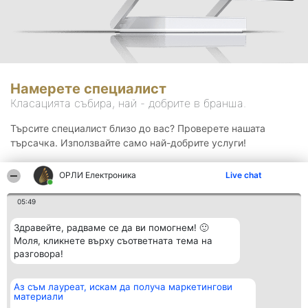
Намерете специалист
Класацията събира, най - добрите в бранша.
Търсите специалист близо до вас? Проверете нашата
търсачка. Използвайте само най-добрите услуги!
ОРЛИ Електроника
Live chat
Търсене
05:49
Здравейте, радваме се да ви помогнем! 🙂
Моля, кликнете върху съответната тема на
разговора!
Аз съм лауреат, искам да получа маркетингови
Организатор на
Класация
Контакти
материали
класиране
Победители
Контакти
Beautiful Company S.R.L.
Списък на