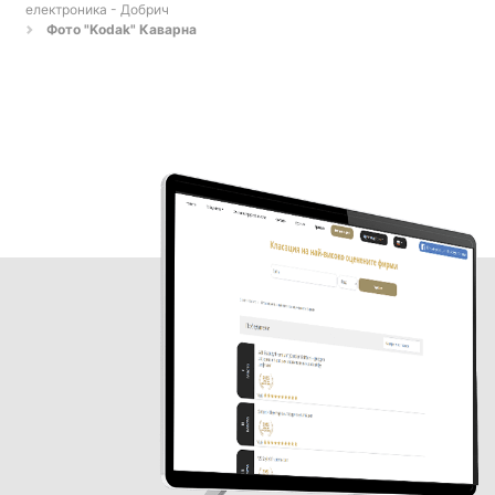
електроника - Добрич
Фото "Kodak" Каварна