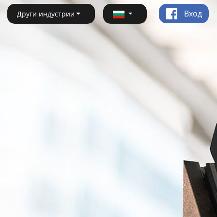
Вход
Други индустрии