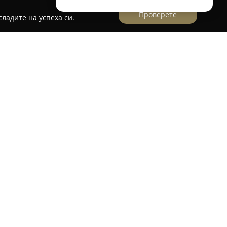
Проверете
ладите на успеха си.
er Plovdiv
ва утвърден сервизен център в Пловдив,
поддръжка и ремонт на продукти на Apple.
чествени услуги за устройства като iPhone,
 и отзивчивостта на екипа се открояват,
иентите при всяка предоставена услуга.
я решения за различни технически нужди, сред
ерия и други компоненти, като за извършените
ционен срок до 12 месеца. Компанията се
анд, на булевард Капитан Райчо 56, етаж 1,
конкурентни цени и ефективно разрешаване на