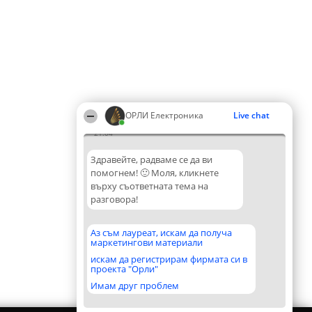
ОРЛИ Електроника
Live chat
21:04
Здравейте, радваме се да ви
помогнем! 🙂 Моля, кликнете
върху съответната тема на
разговора!
Аз съм лауреат, искам да получа
маркетингови материали
искам да регистрирам фирмата си в
проекта "Орли"
Имам друг проблем