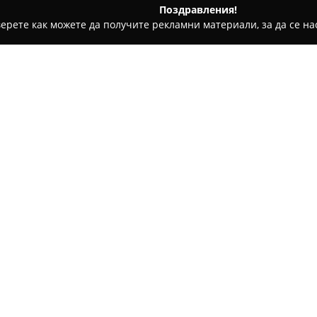
Поздравления!
ерете как можете да получите рекламни материали, за да се нас
билни телефони, Продажба на електроника - Войсил
MaxCent
Относно компанията:
MaxCenter Plovdiv
представля
специализиран в техническа 
Центърът предлага бързи и ка
iPad и Mac. Професионализмът
Покажи повече >>
осигурявайки сигурност на кл
MaxCenter Plovdiv предостав
които смяна на дисплей, бат
таж 1,
ремонти се предоставя гаран
намира в Търговски център Гр
като се стреми да поддържа 