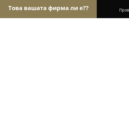
Това вашата фирма ли е??
Пров
Орли Електроника
Сервизи за компютри и мо
MaxCenter Plovdiv
8.2
(90)
Пловдив, ТЦ Гранд, улица „Капитан Райчо“ 56, Е
Покажи телефонния номер