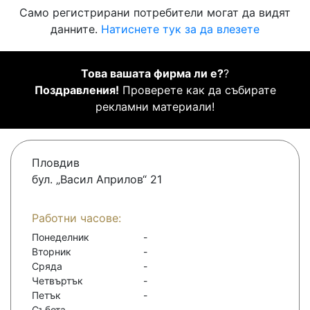
Само регистрирани потребители могат да видят
данните.
Натиснете тук за да влезете
Това вашата фирма ли е?
?
Поздравления!
Проверете как да събирате
рекламни материали!
Пловдив
бул. „Васил Априлов“ 21
Работни часове:
Понеделник
-
Вторник
-
Сряда
-
Четвъртък
-
Петък
-
Събота
-