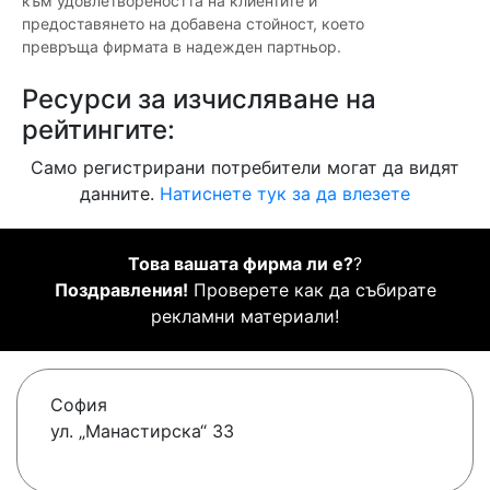
към удовлетвореността на клиентите и
предоставянето на добавена стойност, което
превръща фирмата в надежден партньор.
Ресурси за изчисляване на
рейтингите:
Само регистрирани потребители могат да видят
данните.
Натиснете тук за да влезете
Това вашата фирма ли е?
?
Поздравления!
Проверете как да събирате
рекламни материали!
София
ул. „Манастирска“ 33