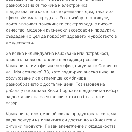
разнообразие от техника и електроника,
предназначени както за съвременния дом, така и за
офиса. Фирмата предлага богат избор от артикули,
които включват домакински електроуреди с високо
качество, модерни кухненски аксесоари и продукти,
създадени с цел да подобрят здравето и удобството в
ежедневието.
За всяко индивидуално изискване или потребност,
клиентът може да открие подходящи решения.
Компанията има физически офис, ситуиран в София на
ул. „Манастирска“ 33, като поддържа високо ниво на
обслужване и се стреми да комбинира
разнообразието с достъпни цени. Този модел на
работа утвърждава Restart.bg като предпочитан избор
за доставчик на електронни стоки на българския
пазар.
Компанията системно обновява продуктовата си гама,
за да осигури на клиентите си достъп до най-новите и
сигурни продукти. Прави впечатление и отдадеността