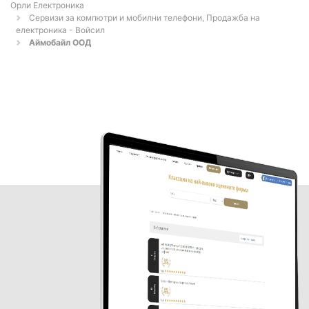
Орли Електроника
Сервизи за компютри и мобилни телефони, Продажба на
електроника - Войсил
Аймобайл ООД