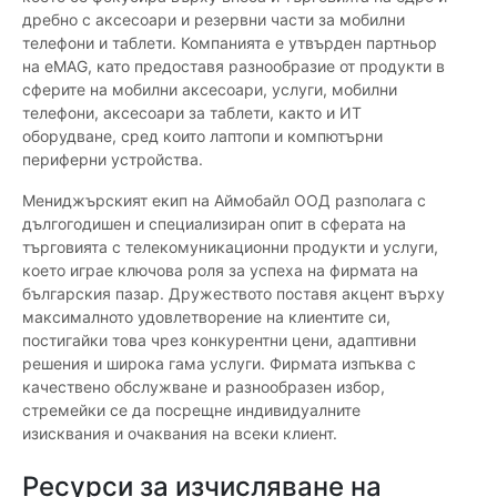
дребно с аксесоари и резервни части за мобилни
телефони и таблети. Компанията е утвърден партньор
на eMAG, като предоставя разнообразие от продукти в
сферите на мобилни аксесоари, услуги, мобилни
телефони, аксесоари за таблети, както и ИТ
оборудване, сред които лаптопи и компютърни
периферни устройства.
Мениджърският екип на Аймобайл ООД разполага с
дългогодишен и специализиран опит в сферата на
търговията с телекомуникационни продукти и услуги,
което играе ключова роля за успеха на фирмата на
българския пазар. Дружеството поставя акцент върху
максималното удовлетворение на клиентите си,
постигайки това чрез конкурентни цени, адаптивни
решения и широка гама услуги. Фирмата изпъква с
качествено обслужване и разнообразен избор,
стремейки се да посрещне индивидуалните
изисквания и очаквания на всеки клиент.
Ресурси за изчисляване на