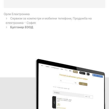
Орли Електроника
Сервизи за компютри и мобилни телефони, Продажба на
електроника - София
Бултонер ЕООД