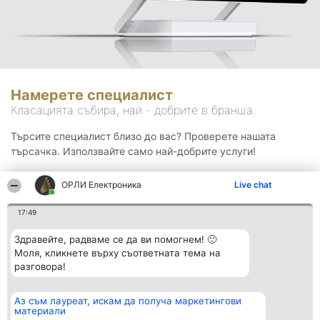
Намерете специалист
Класацията събира, най - добрите в бранша.
Търсите специалист близо до вас? Проверете нашата
търсачка. Използвайте само най-добрите услуги!
ОРЛИ Електроника
Live chat
Търсене
17:49
Здравейте, радваме се да ви помогнем! 🙂
Моля, кликнете върху съответната тема на
разговора!
Аз съм лауреат, искам да получа маркетингови
Организатор на
Класация
Контакти
материали
класиране
Победители
Контакти