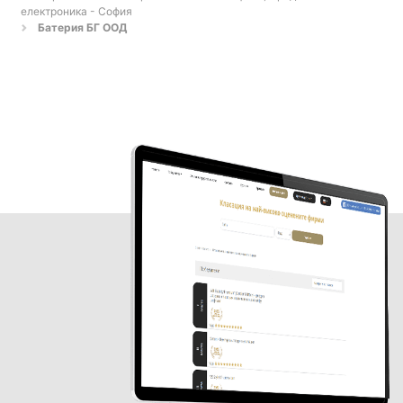
електроника - София
Батерия БГ ООД