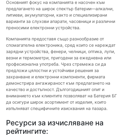
Основният фокус на компанията е насочен към
предлагането на широк спектър батерии—алкални,
литиеви, акумулаторни, както и специализирани
варианти за слухови апарати, часовници и различни
преносими електронни устройства.
Компанията предоставя също разнообразие от
спомагателна електроника, сред които се нареждат
зарядни устройства, фенери, челници, оптика, лупи,
везни и термометри, пригодени за ежедневна или
професионална употреба. Чрез стремежа си да
предложи цялостни и устойчиви решения за
захранване и електронни компоненти, фирмата
демонстрира ангажираност към предлагането на
качество и достъпност. Дългогодишният опит и
вниманието към клиентите позволяват на Батерия БГ
да осигури широк асортимент от изделия, които
изпълняват специфичните изисквания на пазара.
Ресурси за изчисляване на
рейтингите: