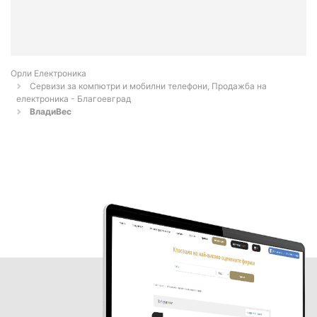
Орли Електроника
Сервизи за компютри и мобилни телефони, Продажба на
електроника - Благоевград
ВладиВес