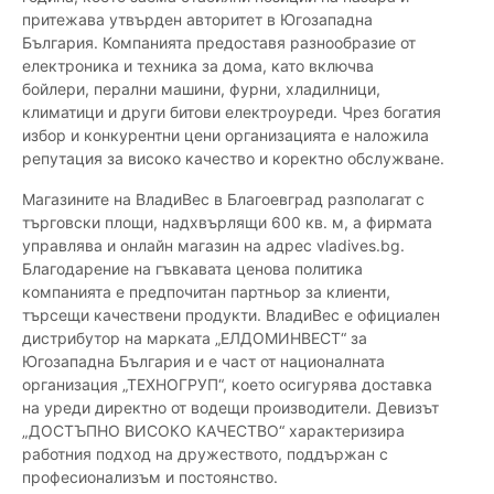
притежава утвърден авторитет в Югозападна
България. Компанията предоставя разнообразие от
електроника и техника за дома, като включва
бойлери, перални машини, фурни, хладилници,
климатици и други битови електроуреди. Чрез богатия
избор и конкурентни цени организацията е наложила
репутация за високо качество и коректно обслужване.
Магазините на ВладиВес в Благоевград разполагат с
търговски площи, надхвърлящи 600 кв. м, а фирмата
управлява и онлайн магазин на адрес vladives.bg.
Благодарение на гъвкавата ценова политика
компанията е предпочитан партньор за клиенти,
търсещи качествени продукти. ВладиВес е официален
дистрибутор на марката „ЕЛДОМИНВЕСТ“ за
Югозападна България и е част от националната
организация „ТЕХНОГРУП“, което осигурява доставка
на уреди директно от водещи производители. Девизът
„ДОСТЪПНО ВИСОКО КАЧЕСТВО“ характеризира
работния подход на дружеството, поддържан с
професионализъм и постоянство.