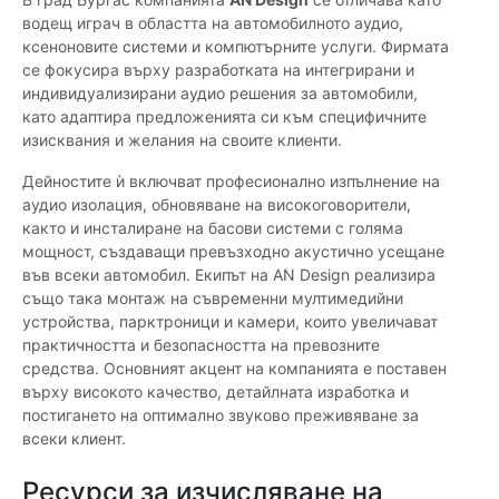
водещ играч в областта на автомобилното аудио,
ксеноновите системи и компютърните услуги. Фирмата
се фокусира върху разработката на интегрирани и
индивидуализирани аудио решения за автомобили,
като адаптира предложенията си към специфичните
изисквания и желания на своите клиенти.
Дейностите ѝ включват професионално изпълнение на
аудио изолация, обновяване на високоговорители,
както и инсталиране на басови системи с голяма
мощност, създаващи превъзходно акустично усещане
във всеки автомобил. Екипът на AN Design реализира
също така монтаж на съвременни мултимедийни
устройства, парктроници и камери, които увеличават
практичността и безопасността на превозните
средства. Основният акцент на компанията е поставен
върху високото качество, детайлната изработка и
постигането на оптимално звуково преживяване за
всеки клиент.
Ресурси за изчисляване на