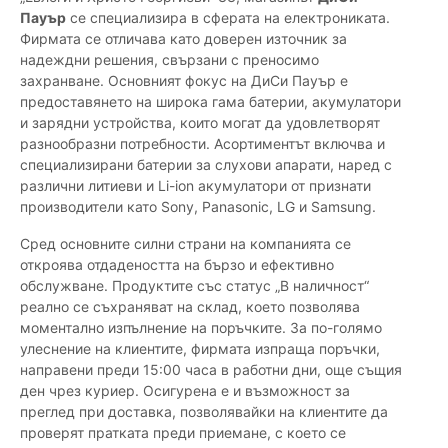
Пауър
се специализира в сферата на електрониката.
Фирмата се отличава като доверен източник за
надеждни решения, свързани с преносимо
захранване. Основният фокус на ДиСи Пауър е
предоставянето на широка гама батерии, акумулатори
и зарядни устройства, които могат да удовлетворят
разнообразни потребности. Асортиментът включва и
специализирани батерии за слухови апарати, наред с
различни литиеви и Li-ion акумулатори от признати
производители като Sony, Panasonic, LG и Samsung.
Сред основните силни страни на компанията се
откроява отдадеността на бързо и ефективно
обслужване. Продуктите със статус „В наличност“
реално се съхраняват на склад, което позволява
моментално изпълнение на поръчките. За по-голямо
улеснение на клиентите, фирмата изпраща поръчки,
направени преди 15:00 часа в работни дни, още същия
ден чрез куриер. Осигурена е и възможност за
преглед при доставка, позволявайки на клиентите да
проверят пратката преди приемане, с което се