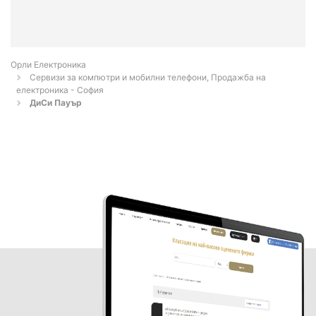
Орли Електроника
Сервизи за компютри и мобилни телефони, Продажба на
електроника - София
ДиСи Пауър