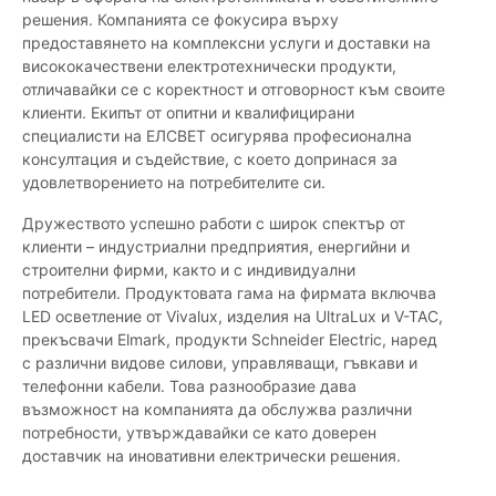
решения. Компанията се фокусира върху
предоставянето на комплексни услуги и доставки на
висококачествени електротехнически продукти,
отличавайки се с коректност и отговорност към своите
клиенти. Екипът от опитни и квалифицирани
специалисти на ЕЛСВЕТ осигурява професионална
консултация и съдействие, с което допринася за
удовлетворението на потребителите си.
Дружеството успешно работи с широк спектър от
клиенти – индустриални предприятия, енергийни и
строителни фирми, както и с индивидуални
потребители. Продуктовата гама на фирмата включва
LED осветление от Vivalux, изделия на UltraLux и V-TAC,
прекъсвачи Elmark, продукти Schneider Electric, наред
с различни видове силови, управляващи, гъвкави и
телефонни кабели. Това разнообразие дава
възможност на компанията да обслужва различни
потребности, утвърждавайки се като доверен
доставчик на иновативни електрически решения.