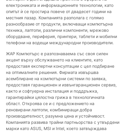
електрониката и информационните технологии, като
опитът ѝ се простира повече от двадесет години на
местния пазар. Компанията разполага с голямо
разнообразие от продукти, включващи компютърна
техника, лаптопи, различни компоненти, мрежово
оборудване, периферия, принтери, таблети и мобилни
телефони на водещи международни производители.
ЖАР Компютърс е разпознаваема със своя силен
акцент върху обслужването на клиентите, като
предоставя експертни консултации с цел подбиране
на оптималните решения. Фирмата извършва
асемблиране на компютърни системи по заявка,
предоставя гаранционен и извънгаранционен сервиз,
както и софтуерна инсталация и поддръжка,
гарантирайки цялостна грижа в технологичната
област. Откроява се и с предложението на
реновирани лаптопи, комбиниращи добра
производителност, разумна цена и устойчивост.
Компанията развива трайни партньорства с утвърдени
марки като ASUS, MSI и Intel, което затвърждава