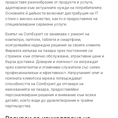
предоставя разнообразие от продукти и услуги,
адаптирани към актуалните нужди на потребителите.
Основните ѝ дейности включват дистрибуция на IT
стоки с високо качество, както и предоставяне на
специализирани сервизни услуги.
Екипът на ComExpert се занимава с ремонт на
компютри, лаптопи, таблети и смартфони,
осигурявайки надеждни решения за своите клиенти.
Фирмата изпъква на пазара чрез постоянния си
стремеж към отлично обслужване, атрактивни цени и
бърза доставка. Доверие и лоялност се изграждат
чрез компетентни и отзивчиви служители със силен
професионализъм и ефективност. Натрупаният опит и
лоялната клиентска мрежа потвърждават
способността на ComExpert да отговаря на
изискванията на пазара, предоставяйки
персонализирани решения и внимание към всеки
детайл, което води до удовлетворение и трайни
партньорства.