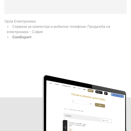
Орли Електроника
Сервизи за компютри и мобилни телефони, Продажба на
електроника - София
ComExpert