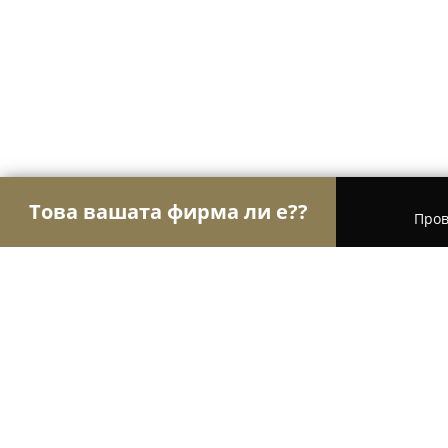
Това вашата фирма ли е??
Пров
Орли Електроника
Сервизи за компютри и мо
Лотос Компютри