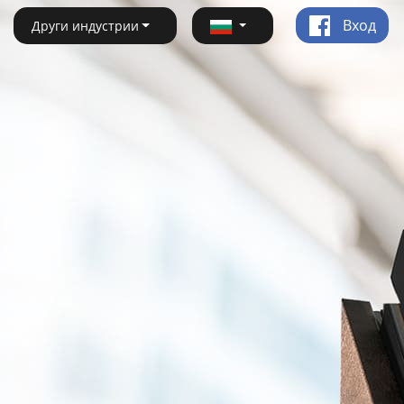
Вход
Други индустрии