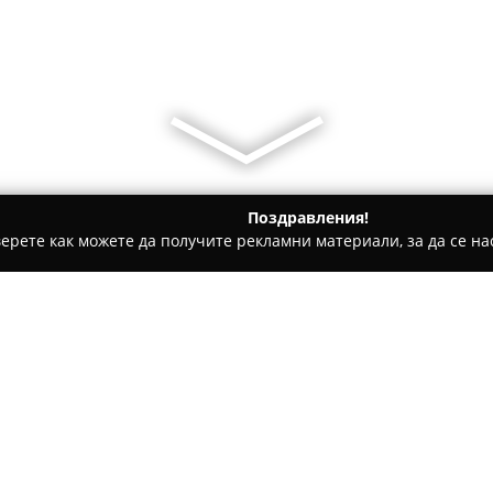
Поздравления!
ерете как можете да получите рекламни материали, за да се нас
билни телефони, Продажба на електроника - Варна
Лотос 
Относно компанията:
Лотос Компютри
представля
чиято основна дейност попад