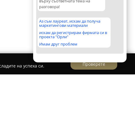
върху съответната тема на
разговора!
Аз съм лауреат, искам да получа
маркетингови материали
искам да регистрирам фирмата си в
проекта "Орли"
Имам друг проблем
Проверете
ладите на успеха си.
Компютри
ва утвърдено дружество, базирано във Варна,
а в сферата на електрониката. Компанията