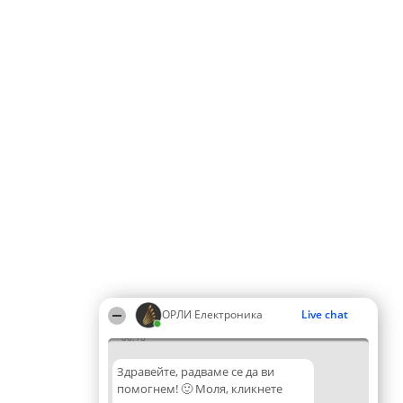
ОРЛИ Електроника
Live chat
06:16
Здравейте, радваме се да ви
помогнем! 🙂 Моля, кликнете