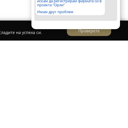
искам да регистрирам фирмата си в
проекта "Орли"
Имам друг проблем
Проверете
ладите на успеха си.
агазин Елимекс
ен търговски обект в Стара Загора, фокусиран
гама от електронни продукти. Магазинът
ктронни компоненти, включително транзистори,
кумулаторни батерии, зарядни устройства,
 апаратура.
и LED крушки, различна озвучителна техника и