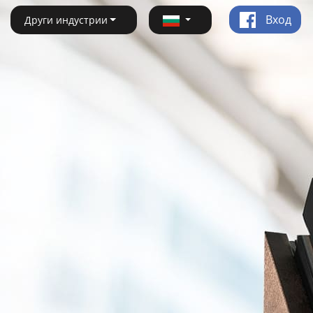
Вход
Други индустрии