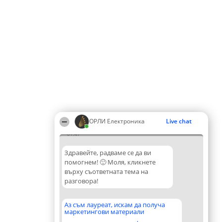
ОРЛИ Електроника
Live chat
01:47
Здравейте, радваме се да ви
помогнем! 🙂 Моля, кликнете
върху съответната тема на
разговора!
Аз съм лауреат, искам да получа
маркетингови материали