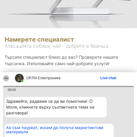
Намерете специалист
Класацията събира, най - добрите в бранша.
Търсите специалист близо до вас? Проверете нашата
търсачка. Използвайте само най-добрите услуги!
ОРЛИ Електроника
Live chat
Търсене
09:00
Здравейте, радваме се да ви помогнем! 🙂
Моля, кликнете върху съответната тема на
разговора!
Аз съм лауреат, искам да получа маркетингови
Организатор на
Класация
Контакти
материали
класиране
Победители
Контакти
Beautiful Company S.R.L.
Списък на