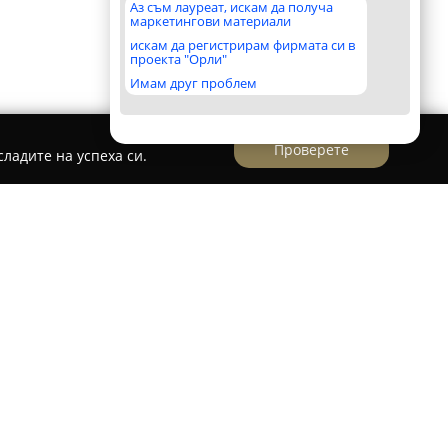
Аз съм лауреат, искам да получа
маркетингови материали
искам да регистрирам фирмата си в
проекта "Орли"
Имам друг проблем
Проверете
ладите на успеха си.
централната част на София се намира
фони, аксесоари и сервиз
, който предлага
луги в областта на електрониката. Този обект е
то от мобилни телефони, аксесоари и