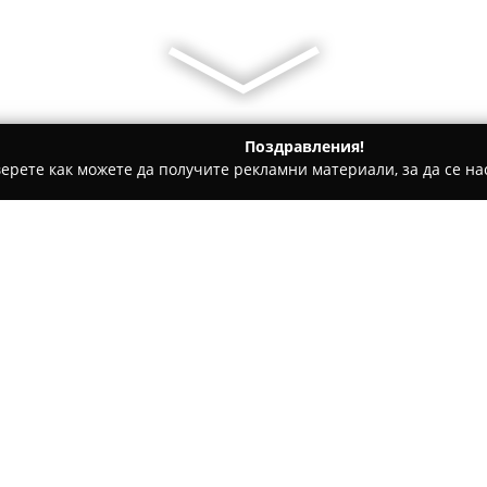
Поздравления!
ерете как можете да получите рекламни материали, за да се нас
билни телефони, Продажба на електроника - София
и сервиз. София, бул. Витоша 23
сесоари и сервиз.
Относно компанията:
На адрес бул. „Витоша“ 23 в 
Магазинът за мобилни теле
широка гама от продукти и ус
добре познат с разнообразие