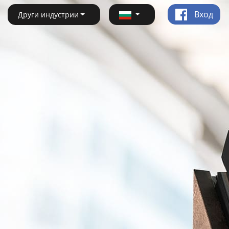
Вход
Други индустрии