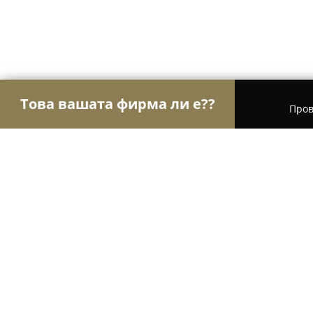
Това вашата фирма ли е??
Пров
Орли Електроника
Сервизи за компютри и мо
Магазин за мобилни телефони, аксесоари 
Магазин за мобилни телефони, ак
София, бул. Витоша 23