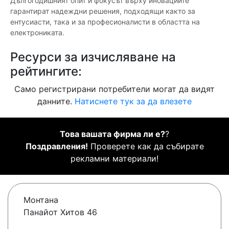
Дългогодишният опит и фокусът върху иновациите
гарантират надеждни решения, подходящи както за
ентусиасти, така и за професионалисти в областта на
електрониката.
Ресурси за изчисляване на
рейтингите:
Само регистрирани потребители могат да видят
данните.
Натиснете тук за да влезете
Това вашата фирма ли е?
?
Поздравления!
Проверете как да събирате
рекламни материали!
Монтана
Панайот Хитов 46