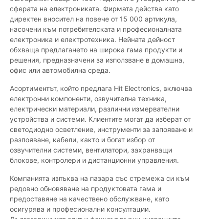
сферата на електрониката. Фирмата действа като
директен вносител на повече от 15 000 артикула,
насочени към потребителската и професионалната
електроника и електротехника. Нейната дейност
обхваща предлагането на широка гама продукти и
решения, предназначени за използване в домашна,
офис или автомобилна среда.
Асортиментът, който предлага Hit Electronics, включва
електронни компоненти, озвучителна техника,
електрически материали, различни измервателни
устройства и системи. Клиентите могат да изберат от
светодиодно осветление, инструменти за запояване и
разпояване, кабели, както и богат избор от
озвучителни системи, вентилатори, захранващи
блокове, контролери и дистанционни управления.
Компанията изпъква на пазара със стремежа си към
редовно обновяване на продуктовата гама и
предоставяне на качествено обслужване, като
осигурява и професионални консултации.