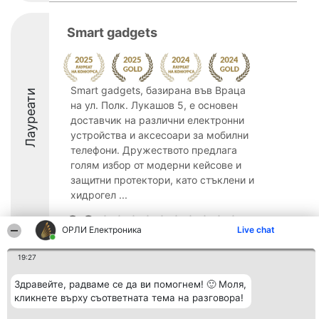
Smart gadgets
Smart gadgets, базирана във Враца
Лауреати
на ул. Полк. Лукашов 5, е основен
доставчик на различни електронни
устройства и аксесоари за мобилни
телефони. Дружеството предлага
голям избор от модерни кейсове и
защитни протектори, като стъклени и
хидрогел ...
9.8
ОРЛИ Електроника
Live chat
19:27
Организатор на
Класация
Контакти
класиране
Победители
Контакти
Здравейте, радваме се да ви помогнем! 🙂 Моля,
Beautiful Company S.R.L.
Списък на
кликнете върху съответната тема на разговора!
BulevardulAleea Timișul De
всички
Sus Nr. 2, Bl. A30, Sc. A, Et.
победители