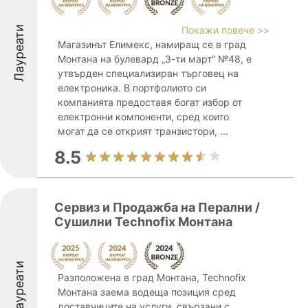
Лауреати
Покажи повече >>
Магазинът Елимекс, намиращ се в град
Монтана на булевард „3-ти март“ №48, е
утвърден специализиран търговец на
електроника. В портфолиото си
компанията предоставя богат избор от
електронни компоненти, сред които
могат да се открият транзистори, ...
8.5
Сервиз и Продажба на Перални /
Сушилни Technofix Монтана
Лауреати
Разположена в град Монтана, Technofix
Монтана заема водеща позиция сред
доставчиците на услуги, свързани с