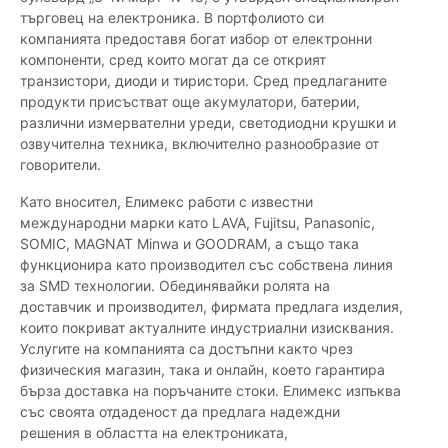
търговец на електроника. В портфолиото си
компанията предоставя богат избор от електронни
компоненти, сред които могат да се открият
транзистори, диоди и тиристори. Сред предлаганите
продукти присъстват още акумулатори, батерии,
различни измервателни уреди, светодиодни крушки и
озвучителна техника, включително разнообразие от
говорители.
Като вносител, Елимекс работи с известни
международни марки като LAVA, Fujitsu, Panasonic,
SOMIC, MAGNAT Minwa и GOODRAM, а също така
функционира като производител със собствена линия
за SMD технологии. Обединявайки ролята на
доставчик и производител, фирмата предлага изделия,
които покриват актуалните индустриални изисквания.
Услугите на компанията са достъпни както чрез
физическия магазин, така и онлайн, което гарантира
бърза доставка на поръчаните стоки. Елимекс изпъква
със своята отдаденост да предлага надеждни
решения в областта на електрониката,