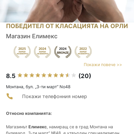
ПОБЕДИТЕЛ ОТ КЛАСАЦИЯТА НА ОРЛИ
Магазин Елимекс
Покажи повече >>
8.5
(20)
Монтана, бул. „3-ти март“ No48
Покажи телефонния номер
Относно компанията:
Магазинът
Елимекс
, намиращ се в град Монтана на
булевард „3-ти март“ №48, е утвърден специализиран