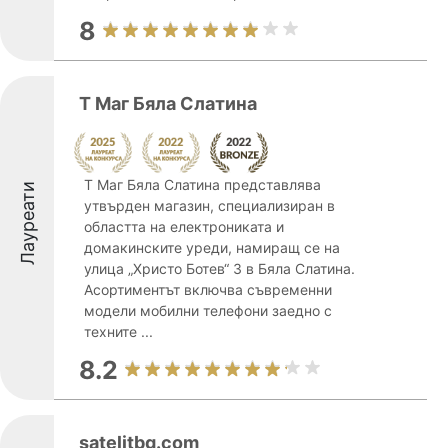
8
Т Маг Бяла Слатина
Т Маг Бяла Слатина представлява
Лауреати
утвърден магазин, специализиран в
областта на електрониката и
домакинските уреди, намиращ се на
улица „Христо Ботев“ 3 в Бяла Слатина.
Асортиментът включва съвременни
модели мобилни телефони заедно с
техните ...
8.2
satelitbg.com