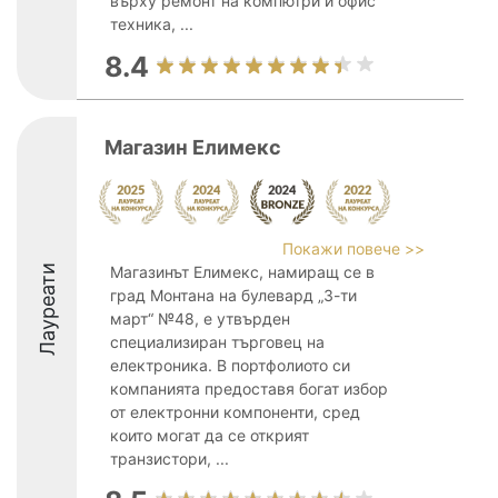
върху ремонт на компютри и офис
техника, ...
8.4
Магазин Елимекс
Покажи повече >>
Лауреати
Магазинът Елимекс, намиращ се в
град Монтана на булевард „3-ти
март“ №48, е утвърден
специализиран търговец на
електроника. В портфолиото си
компанията предоставя богат избор
от електронни компоненти, сред
които могат да се открият
транзистори, ...