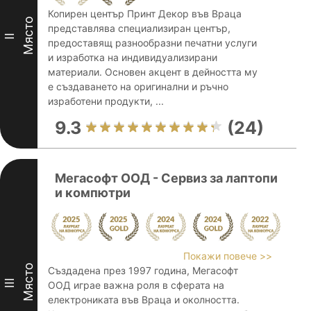
Копирен център Принт Декор във Враца
Място
представлява специализиран център,
II
предоставящ разнообразни печатни услуги
и изработка на индивидуализирани
материали. Основен акцент в дейността му
е създаването на оригинални и ръчно
изработени продукти, ...
9.3
(24)
Мегасофт ООД - Сервиз за лаптопи
и компютри
Покажи повече >>
Място
Създадена през 1997 година, Мегасофт
III
ООД играе важна роля в сферата на
електрониката във Враца и околността.